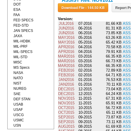
ASSIST Rev. NOV2011
DOT
Download File - 144.50 KB
Report Pr
ESA
FAA
Version:
FED SPECS
JUL2016
07-2016
81.66 KB
ASS
FED-STD
JUN2016
06-2016
81.31 KB
ASS
JAN SPECS
JUN2016
06-2016
73.85 KB
ASS
JAXA
MAY2016
05-2016
63.26 KB
ASS
MIL-HDBK
MAY2016
05-2016
65.42 KB
ASS
MIL-PRF
APR2016
04-2016
70.58 KB
ASS
APR2016
04-2016
79.91 KB
ASS
MIL-SPECS
MAR2016
03-2016
66.35 KB
ASS
MIL-STD
MAR2016
03-2016
66.73 KB
ASS
MISC
MAR2016
03-2016
66.35 KB
ASS
MS Specs
FEB2016
02-2016
72.89 KB
ASS
NASA
FEB2016
02-2016
64.71 KB
ASS
NATO
JAN2016
01-2016
76.53 KB
ASS
NIST
JAN2016
01-2016
70.11 KB
ASS
NUREG
DEC2015
12-2015
73.04 KB
ASS
DEC2015
12-2015
64.24 KB
ASS
SAE
NOV2015
11-2015
67.31 KB
ASS
DEF STAN
NOV2015
11-2015
65.91 KB
ASS
USAB
OCT2015
10-2015
56.72 KB
ASS
USAF
OCT2015
10-2015
65.11 KB
ASS
USCG
SEP2015
09-2015
73.87 KB
ASS
USMC
SEP2015
09-2015
73.11 KB
ASS
USN
AUG2015
08-2015
61.69 KB
ASS