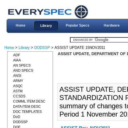
Home
Popular Specs
Hardware
Library
Home
>
Library
>
DODSSP
> ASSIST UPDATE 15NOV2011
ASSIST UPDATE, DEPARTMENT OF 
ADF
AIAA
AN SPECS
AND SPECS
ANSI
ARMY
ASQC
ASSIST UPDATE, D
ASTM
STANDARDIZATION PR
CCSDS
COMML ITEM DESC
summary of changes t
DATA ITEM DESC
DOC TEMPLATES
Period 1 November 20
DoD
DODSSP
DOE