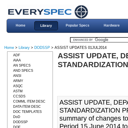
Home
Popular Specs
Hardware
Library
Home
>
Library
>
DODSSP
> ASSIST UPDATES 01JUL2014
ASSIST UPDATE, 
ADF
AIAA
STANDARDIZATION 
AN SPECS
AND SPECS
ANSI
ARMY
ASQC
ASTM
CCSDS
ASSIST UPDATE, DE
COMML ITEM DESC
DATA ITEM DESC
STANDARDIZATION PRO
DOC TEMPLATES
summary of changes to
DoD
DODSSP
Period 15 June 2014 to
DOE