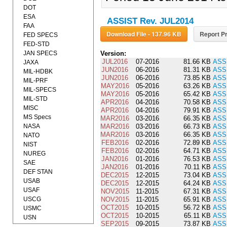
DOT
ESA
ASSIST Rev. JUL2014
FAA
Download File - 137.96 KB
Report Pr
FED SPECS
FED-STD
JAN SPECS
Version:
JUL2016
07-2016
81.66 KB
ASS
JAXA
JUN2016
06-2016
81.31 KB
ASS
MIL-HDBK
JUN2016
06-2016
73.85 KB
ASS
MIL-PRF
MAY2016
05-2016
63.26 KB
ASS
MIL-SPECS
MAY2016
05-2016
65.42 KB
ASS
MIL-STD
APR2016
04-2016
70.58 KB
ASS
MISC
APR2016
04-2016
79.91 KB
ASS
MS Specs
MAR2016
03-2016
66.35 KB
ASS
NASA
MAR2016
03-2016
66.73 KB
ASS
MAR2016
03-2016
66.35 KB
ASS
NATO
FEB2016
02-2016
72.89 KB
ASS
NIST
FEB2016
02-2016
64.71 KB
ASS
NUREG
JAN2016
01-2016
76.53 KB
ASS
SAE
JAN2016
01-2016
70.11 KB
ASS
DEF STAN
DEC2015
12-2015
73.04 KB
ASS
USAB
DEC2015
12-2015
64.24 KB
ASS
USAF
NOV2015
11-2015
67.31 KB
ASS
USCG
NOV2015
11-2015
65.91 KB
ASS
OCT2015
10-2015
56.72 KB
ASS
USMC
OCT2015
10-2015
65.11 KB
ASS
USN
SEP2015
09-2015
73.87 KB
ASS