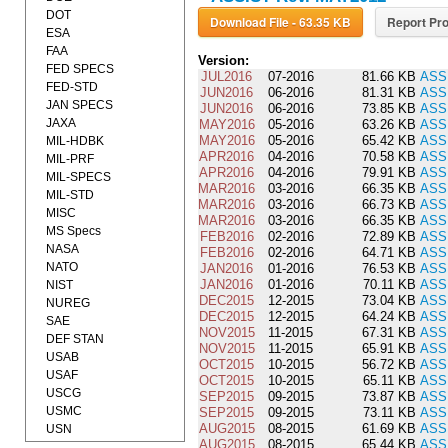
DOT
Download File - 63.35 KB
Report Pro
ESA
FAA
Version:
FED SPECS
JUL2016
07-2016
81.66 KB
ASS
FED-STD
JUN2016
06-2016
81.31 KB
ASS
JAN SPECS
JUN2016
06-2016
73.85 KB
ASS
JAXA
MAY2016
05-2016
63.26 KB
ASS
MAY2016
05-2016
65.42 KB
ASS
MIL-HDBK
APR2016
04-2016
70.58 KB
ASS
MIL-PRF
APR2016
04-2016
79.91 KB
ASS
MIL-SPECS
MAR2016
03-2016
66.35 KB
ASS
MIL-STD
MAR2016
03-2016
66.73 KB
ASS
MISC
MAR2016
03-2016
66.35 KB
ASS
MS Specs
FEB2016
02-2016
72.89 KB
ASS
NASA
FEB2016
02-2016
64.71 KB
ASS
NATO
JAN2016
01-2016
76.53 KB
ASS
JAN2016
01-2016
70.11 KB
ASS
NIST
DEC2015
12-2015
73.04 KB
ASS
NUREG
DEC2015
12-2015
64.24 KB
ASS
SAE
NOV2015
11-2015
67.31 KB
ASS
DEF STAN
NOV2015
11-2015
65.91 KB
ASS
USAB
OCT2015
10-2015
56.72 KB
ASS
USAF
OCT2015
10-2015
65.11 KB
ASS
USCG
SEP2015
09-2015
73.87 KB
ASS
USMC
SEP2015
09-2015
73.11 KB
ASS
AUG2015
08-2015
61.69 KB
ASS
USN
AUG2015
08-2015
65.44 KB
ASS