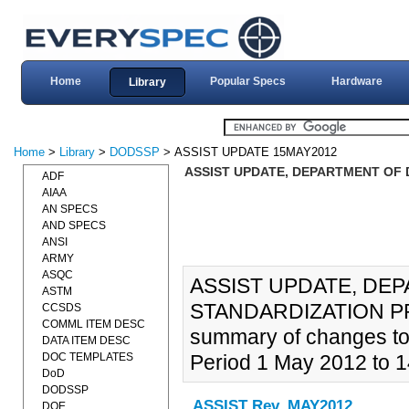
Home
Popular Specs
Hardware
Library
Home
>
Library
>
DODSSP
> ASSIST UPDATE 15MAY2012
ASSIST UPDATE, DEPARTMENT OF 
ADF
AIAA
AN SPECS
AND SPECS
ANSI
ARMY
ASQC
ASSIST UPDATE, DE
ASTM
STANDARDIZATION PRO
CCSDS
COMML ITEM DESC
summary of changes to
DATA ITEM DESC
DOC TEMPLATES
Period 1 May 2012 to 
DoD
DODSSP
ASSIST Rev. MAY2012
DOE