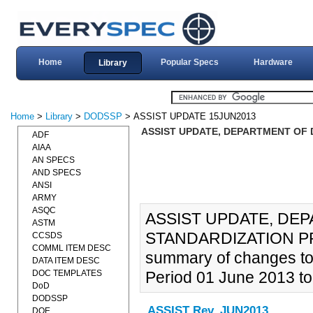
Home
Popular Specs
Hardware
Library
Home
>
Library
>
DODSSP
> ASSIST UPDATE 15JUN2013
ASSIST UPDATE, DEPARTMENT OF 
ADF
AIAA
AN SPECS
AND SPECS
ANSI
ARMY
ASQC
ASSIST UPDATE, DE
ASTM
STANDARDIZATION PRO
CCSDS
COMML ITEM DESC
summary of changes to
DATA ITEM DESC
DOC TEMPLATES
Period 01 June 2013 to
DoD
DODSSP
ASSIST Rev. JUN2013
DOE