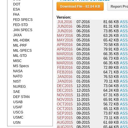
DOT
Download File - 82.84 KB
Report Pro
ESA
FAA
Version:
FED SPECS
JUL2016
07-2016
81.66 KB
ASS
FED-STD
JUN2016
06-2016
81.31 KB
ASS
JAN SPECS
JUN2016
06-2016
73.85 KB
ASS
JAXA
MAY2016
05-2016
63.26 KB
ASS
MAY2016
05-2016
65.42 KB
ASS
MIL-HDBK
APR2016
04-2016
70.58 KB
ASS
MIL-PRF
APR2016
04-2016
79.91 KB
ASS
MIL-SPECS
MAR2016
03-2016
66.35 KB
ASS
MIL-STD
MAR2016
03-2016
66.73 KB
ASS
MISC
MAR2016
03-2016
66.35 KB
ASS
MS Specs
FEB2016
02-2016
72.89 KB
ASS
NASA
FEB2016
02-2016
64.71 KB
ASS
NATO
JAN2016
01-2016
76.53 KB
ASS
JAN2016
01-2016
70.11 KB
ASS
NIST
DEC2015
12-2015
73.04 KB
ASS
NUREG
DEC2015
12-2015
64.24 KB
ASS
SAE
NOV2015
11-2015
67.31 KB
ASS
DEF STAN
NOV2015
11-2015
65.91 KB
ASS
USAB
OCT2015
10-2015
56.72 KB
ASS
USAF
OCT2015
10-2015
65.11 KB
ASS
USCG
SEP2015
09-2015
73.87 KB
ASS
USMC
SEP2015
09-2015
73.11 KB
ASS
AUG2015
08-2015
61.69 KB
ASS
USN
AUG2015
08-2015
65.44 KB
ASS