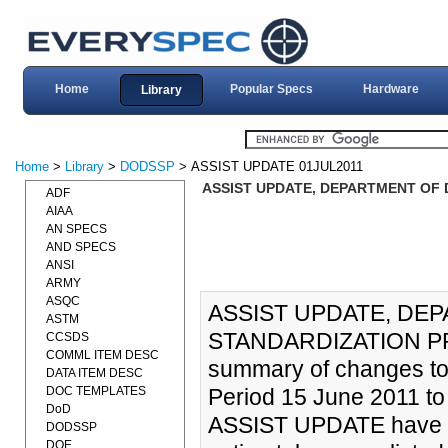
Home
Popular Specs
Hardware
Library
Home
>
Library
>
DODSSP
> ASSIST UPDATE 01JUL2011
ASSIST UPDATE, DEPARTMENT OF 
ADF
AIAA
AN SPECS
AND SPECS
ANSI
ARMY
ASQC
ASSIST UPDATE, DE
ASTM
STANDARDIZATION PRO
CCSDS
COMML ITEM DESC
summary of changes to
DATA ITEM DESC
DOC TEMPLATES
Period 15 June 2011 to
DoD
ASSIST UPDATE have an 
DODSSP
DOE