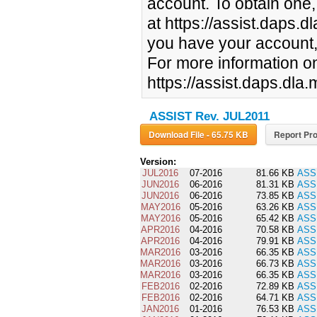
account. To obtain one,
at https://assist.daps.d
you have your account, 
For more information on
https://assist.daps.dla.
ASSIST Rev. JUL2011
Download File - 65.75 KB
Report Pro
Version:
JUL2016
07-2016
81.66 KB
ASS
JUN2016
06-2016
81.31 KB
ASS
JUN2016
06-2016
73.85 KB
ASS
MAY2016
05-2016
63.26 KB
ASS
MAY2016
05-2016
65.42 KB
ASS
APR2016
04-2016
70.58 KB
ASS
APR2016
04-2016
79.91 KB
ASS
MAR2016
03-2016
66.35 KB
ASS
MAR2016
03-2016
66.73 KB
ASS
MAR2016
03-2016
66.35 KB
ASS
FEB2016
02-2016
72.89 KB
ASS
FEB2016
02-2016
64.71 KB
ASS
JAN2016
01-2016
76.53 KB
ASS