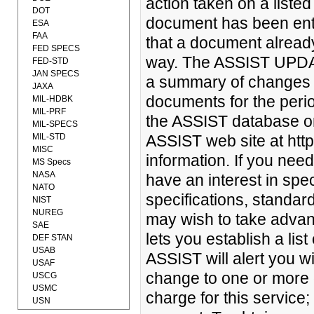
action taken on a liste
DOT
document has been ente
ESA
FAA
that a document alread
FED SPECS
way. The ASSIST UPDAT
FED-STD
JAN SPECS
a summary of changes 
JAXA
documents for the peri
MIL-HDBK
MIL-PRF
the ASSIST database on
MIL-SPECS
MIL-STD
ASSIST web site at https
MISC
information. If you need
MS Specs
NASA
have an interest in spe
NATO
specifications, standar
NIST
NUREG
may wish to take advant
SAE
lets you establish a lis
DEF STAN
USAB
ASSIST will alert you w
USAF
change to one or more d
USCG
USMC
charge for this servic
USN