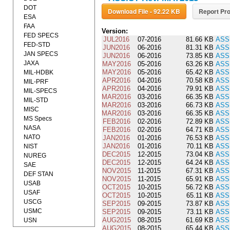
DOT
Download File - 92.22 KB
Report Pro
ESA
FAA
Version:
FED SPECS
JUL2016
07-2016
81.66 KB
ASS
FED-STD
JUN2016
06-2016
81.31 KB
ASS
JAN SPECS
JUN2016
06-2016
73.85 KB
ASS
JAXA
MAY2016
05-2016
63.26 KB
ASS
MAY2016
05-2016
65.42 KB
ASS
MIL-HDBK
APR2016
04-2016
70.58 KB
ASS
MIL-PRF
APR2016
04-2016
79.91 KB
ASS
MIL-SPECS
MAR2016
03-2016
66.35 KB
ASS
MIL-STD
MAR2016
03-2016
66.73 KB
ASS
MISC
MAR2016
03-2016
66.35 KB
ASS
MS Specs
FEB2016
02-2016
72.89 KB
ASS
NASA
FEB2016
02-2016
64.71 KB
ASS
NATO
JAN2016
01-2016
76.53 KB
ASS
JAN2016
01-2016
70.11 KB
ASS
NIST
DEC2015
12-2015
73.04 KB
ASS
NUREG
DEC2015
12-2015
64.24 KB
ASS
SAE
NOV2015
11-2015
67.31 KB
ASS
DEF STAN
NOV2015
11-2015
65.91 KB
ASS
USAB
OCT2015
10-2015
56.72 KB
ASS
USAF
OCT2015
10-2015
65.11 KB
ASS
USCG
SEP2015
09-2015
73.87 KB
ASS
USMC
SEP2015
09-2015
73.11 KB
ASS
AUG2015
08-2015
61.69 KB
ASS
USN
AUG2015
08-2015
65.44 KB
ASS