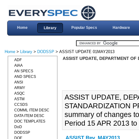
Home
Popular Specs
Hardware
Library
Home
>
Library
>
DODSSP
> ASSIST UPDATE 01MAY2013
ASSIST UPDATE, DEPARTMENT OF 
ADF
AIAA
AN SPECS
AND SPECS
ANSI
ARMY
ASQC
ASSIST UPDATE, DE
ASTM
STANDARDIZATION PRO
CCSDS
COMML ITEM DESC
summary of changes to
DATA ITEM DESC
DOC TEMPLATES
Period 15 APR 2013 to
DoD
DODSSP
ASSIST Rev. MAY2013
DOE