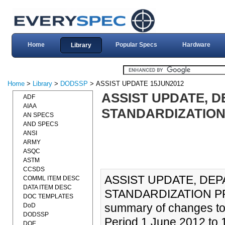
Home
Popular Specs
Hardware
Library
Home
>
Library
>
DODSSP
> ASSIST UPDATE 15JUN2012
ASSIST UPDATE, 
ADF
AIAA
STANDARDIZATION 
AN SPECS
AND SPECS
ANSI
ARMY
ASQC
ASTM
CCSDS
ASSIST UPDATE, DE
COMML ITEM DESC
DATA ITEM DESC
STANDARDIZATION PRO
DOC TEMPLATES
summary of changes to
DoD
DODSSP
Period 1 June 2012 to 
DOE