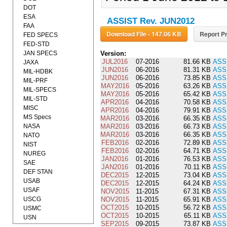
DOT
ESA
ASSIST Rev. JUN2012
FAA
Download File - 147.06 KB
Report Pr
FED SPECS
FED-STD
JAN SPECS
Version:
JUL2016
07-2016
81.66 KB
ASS
JAXA
JUN2016
06-2016
81.31 KB
ASS
MIL-HDBK
JUN2016
06-2016
73.85 KB
ASS
MIL-PRF
MAY2016
05-2016
63.26 KB
ASS
MIL-SPECS
MAY2016
05-2016
65.42 KB
ASS
MIL-STD
APR2016
04-2016
70.58 KB
ASS
MISC
APR2016
04-2016
79.91 KB
ASS
MS Specs
MAR2016
03-2016
66.35 KB
ASS
NASA
MAR2016
03-2016
66.73 KB
ASS
MAR2016
03-2016
66.35 KB
ASS
NATO
FEB2016
02-2016
72.89 KB
ASS
NIST
FEB2016
02-2016
64.71 KB
ASS
NUREG
JAN2016
01-2016
76.53 KB
ASS
SAE
JAN2016
01-2016
70.11 KB
ASS
DEF STAN
DEC2015
12-2015
73.04 KB
ASS
USAB
DEC2015
12-2015
64.24 KB
ASS
USAF
NOV2015
11-2015
67.31 KB
ASS
USCG
NOV2015
11-2015
65.91 KB
ASS
OCT2015
10-2015
56.72 KB
ASS
USMC
OCT2015
10-2015
65.11 KB
ASS
USN
SEP2015
09-2015
73.87 KB
ASS