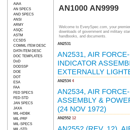
AIAA
AN1000 AN9999
AN SPECS
AND SPECS
ANSI
ARMY
Welcome to EverySpec.com, your premiere
ASQC
downloads of government and military stan
ASTM
handbooks, and documents.
CCSDS
AN2531
COMML ITEM DESC
DATA ITEM DESC
AN2531, AIR FORC
DOC TEMPLATES
DoD
INDICATOR ASSEMB
DODSSP
EXTERNALLY LIGHTE
DOE
DOT
AN2534
4
ESA
FAA
AN2534, AIR FORC
FED SPECS
FED-STD
ASSEMBLY & POWE
JAN SPECS
(24 NOV 1972)
JAXA
MIL-HDBK
AN2552
12
MIL-PRF
MIL-SPECS
AN2552 (REV. 12),
MIL-STD