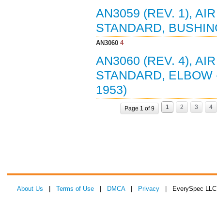
AN3059 (REV. 1), 
STANDARD, BUSHING
AN3060
4
AN3060 (REV. 4), 
STANDARD, ELBOW -
1953)
1
2
3
4
Page 1 of 9
About Us
|
Terms of Use
|
DMCA
|
Privacy
| EverySpec LLC 